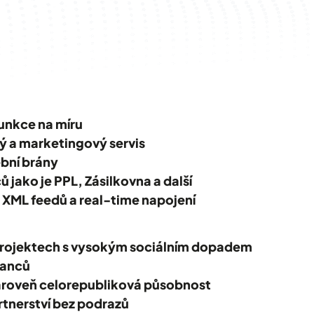
funkce na míru
ý a marketingový servis
ební brány
 jako je PPL, Zásilkovna a další
 XML feedů a real-time napojení
projektech s vysokým sociálním dopadem
nanců
zároveň celorepubliková působnost
tnerství bez podrazů