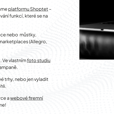
váme
platformu Shoptet
–
ání funkcí, které se na
race nebo můstky,
marketplaces (Allegro,
 Ve vlastním
foto studiu
 kampaně.
 trhy, nebo jen vyladit
li.
rce a
webové firemní
me!