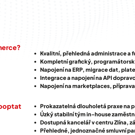
merce?
Kvalitní, přehledná administrace a 
Kompletní grafický, programátorsk
Napojení na ERP, migrace dat, plat
Integrace a napojení na API dopravců
Napojení na marketplaces, příprava
poptat
Prokazatelná dlouholetá praxe na 
Úzký stabilní tým in-house zaměst
Dostupná kancelář v centru Zlína, 
Přehledné, jednoznačné smluvní par