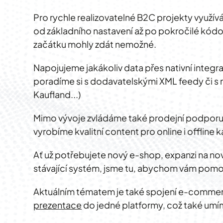
Pro rychle realizovatelné B2C projekty využí
od základního nastavení až po pokročilé kódov
začátku mohly zdát nemožné.
Napojujeme jakákoliv data přes nativní integ
poradíme si s dodavatelskými XML feedy či s 
Kaufland...)
Mimo vývoje zvládáme také prodejní podporu.
vyrobíme kvalitní content
pro online i offline
Ať už potřebujete nový e-shop, expanzi na nové
stávající systém, jsme tu, abychom vám pomoh
Aktuálním tématem je také spojení e-comme
prezentace
do jedné platformy, což také umí