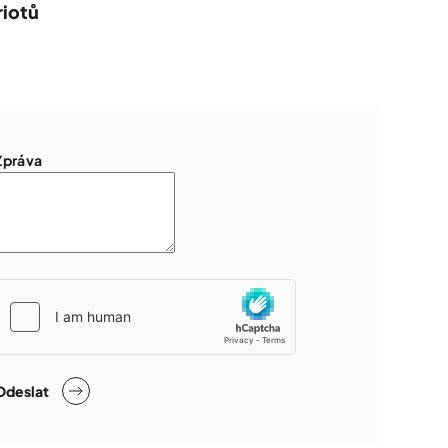
riotů
Zpráva
Odeslat