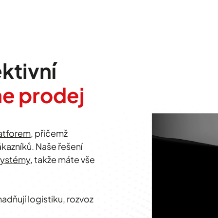
ktivní
ne prodej
atforem
, přičemž
azníků. Naše řešení
 systémy
, takže máte vše
nadňují logistiku, rozvoz